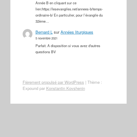
Année B en cliquant sur ce
lien:https://lesevangiles.net/annees-b/temps-
ordinaire-b/ En particulier, pour l’évangile du
32ème…
Bernard L
sur
Années liturgiques
5 novembre 2021
Parfait. A disposition si vous avez d'autres
questions BV
Fièrement propulsé par WordPress
|
Thème :
Expound par
Konstantin Kovshenin