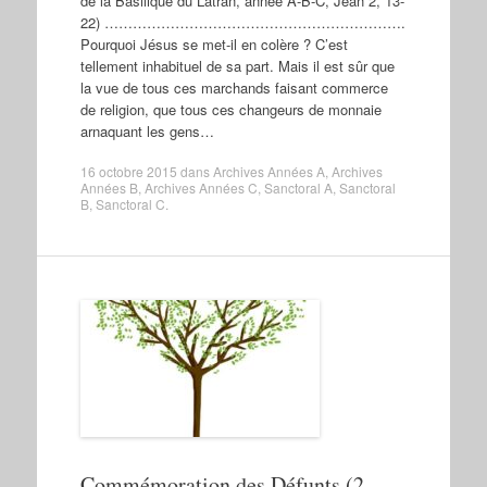
de la Basilique du Latran, année A-B-C, Jean 2, 13-
22) ……………………………………………………….
Pourquoi Jésus se met-il en colère ? C’est
tellement inhabituel de sa part. Mais il est sûr que
la vue de tous ces marchands faisant commerce
de religion, que tous ces changeurs de monnaie
arnaquant les gens…
16 octobre 2015
dans
Archives Années A
,
Archives
Années B
,
Archives Années C
,
Sanctoral A
,
Sanctoral
B
,
Sanctoral C
.
Commémoration des Défunts (2