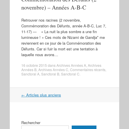
novembre) – Années A-B-C
Retrouver nos racines (2 novembre,
Commémoration des Défunts, année A-B-C, Luc 7,
11-17) — « La nuit la plus sombre a une fin
lumineuse ! » Ces mots de Nizami de Gandja* me
reviennent en ce jour de la Commémoration des
Défunts. Car si fuir la mort est une tentation à
laquelle nous avons…
16 octobre 2015
dans
Archives Années A
,
Archives
Années B
,
Archives Années C
,
Commentaires récents
,
Sanctoral A
,
Sanctoral B
,
Sanctoral C
.
Navigation
←
Articles plus anciens
dans
les
articles
Rechercher