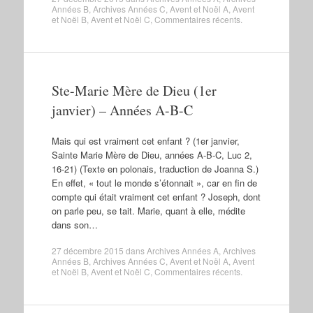
Années B
,
Archives Années C
,
Avent et Noël A
,
Avent
et Noël B
,
Avent et Noël C
,
Commentaires récents
.
Ste-Marie Mère de Dieu (1er
janvier) – Années A-B-C
Mais qui est vraiment cet enfant ? (1er janvier,
Sainte Marie Mère de Dieu, années A-B-C, Luc 2,
16-21) (Texte en polonais, traduction de Joanna S.)
En effet, « tout le monde s’étonnait », car en fin de
compte qui était vraiment cet enfant ? Joseph, dont
on parle peu, se tait. Marie, quant à elle, médite
dans son…
27 décembre 2015
dans
Archives Années A
,
Archives
Années B
,
Archives Années C
,
Avent et Noël A
,
Avent
et Noël B
,
Avent et Noël C
,
Commentaires récents
.