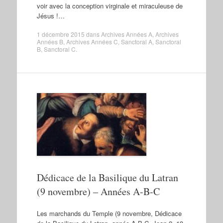
voir avec la conception virginale et miraculeuse de
Jésus !…
1 décembre 2015
dans
Archives Années A
,
Archives
Années B
,
Archives Années C
,
Sanctoral A
,
Sanctoral
B
,
Sanctoral C
.
Dédicace de la Basilique du Latran
(9 novembre) – Années A-B-C
Les marchands du Temple (9 novembre, Dédicace