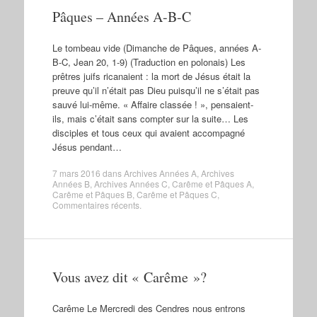
Pâques – Années A-B-C
Le tombeau vide (Dimanche de Pâques, années A-
B-C, Jean 20, 1-9) (Traduction en polonais) Les
prêtres juifs ricanaient : la mort de Jésus était la
preuve qu’il n’était pas Dieu puisqu’il ne s’était pas
sauvé lui-même. « Affaire classée ! », pensaient-
ils, mais c’était sans compter sur la suite… Les
disciples et tous ceux qui avaient accompagné
Jésus pendant…
7 mars 2016
dans
Archives Années A
,
Archives
Années B
,
Archives Années C
,
Carême et Pâques A
,
Carême et Pâques B
,
Carême et Pâques C
,
Commentaires récents
.
Vous avez dit « Carême »?
Carême Le Mercredi des Cendres nous entrons