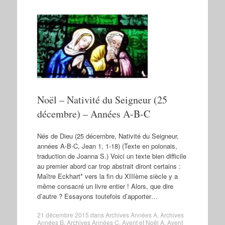
Noël – Nativité du Seigneur (25
décembre) – Années A-B-C
Nés de Dieu (25 décembre, Nativité du Seigneur,
années A-B-C, Jean 1, 1-18) (Texte en polonais,
traduction de Joanna S.) Voici un texte bien difficile
au premier abord car trop abstrait diront certains :
Maître Eckhart* vers la fin du XIIIème siècle y a
même consacré un livre entier ! Alors, que dire
d’autre ? Essayons toutefois d’apporter…
21 décembre 2015
dans
Archives Années A
,
Archives
Années B
,
Archives Années C
,
Avent et Noël A
,
Avent