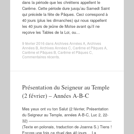
dans la période que les chrétiens appellent le
Carême. Cette période dure jusqu’au Samedi Saint
qui précède la fête de Pâques. Ceci correspond à
40 jours (plus les dimanches) qui nous rappellent
les 40 jours de jeûne de Moïse avant qu’il ne
reçoive les Tables de la Loi, ou…
9 février 2016
dans
Archives Années A
,
Archives
Années B
,
Archives Années C
,
Carême et Pâques A
,
Carême et Pâques B
,
Carême et Pâques C
,
Commentaires récents
.
Présentation du Seigneur au Temple
(2 février) – Années A-B-C
Mes yeux ont vu ton Salut (2 février, Présentation
du Seigneur au Temple, années A-B-C, Luc 2, 22-
32) —————————————————————-
(Texte en polonais, traduction de Joanna S.) Tiens !
Encore une fois ce rituel des 40 jours… La