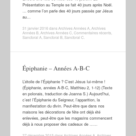
Présentation au Temple se fait 40 jours après Noël.
… comme l’on parle des 40 jours passés par Jésus
au…
31 janvier 2016
dans
Archives Années A
,
Archives
Années B
,
Archives Années C
,
Commentaires récents
,
Sanctoral A
,
Sanctoral B
,
Sanctoral C
.
Épiphanie – Années A-B-C
L’étoile de l’Épiphanie ? C’est Jésus lui-même !
(Épiphanie, années A-B-C, Matthieu 2, 1-12) (Texte
en polonais, traduction de Joanna S.) Aujourd’hui,
c’est l’Épiphanie du Seigneur, l’apparition, la
manifestation du divin. Peut-être que dans nos
maisons les décorations de fête ont déjà été
enlevées, peut-être que les magasins commencent
déjà à nous proposer des cadeaux de ……
27 décembre 2015
dans
Archives Années A
,
Archives