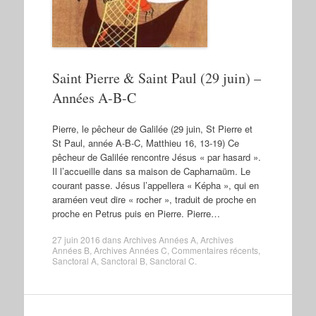
Saint Pierre & Saint Paul (29 juin) –
Années A-B-C
Pierre, le pêcheur de Galilée (29 juin, St Pierre et
St Paul, année A-B-C, Matthieu 16, 13-19) Ce
pêcheur de Galilée rencontre Jésus « par hasard ».
Il l’accueille dans sa maison de Capharnaüm. Le
courant passe. Jésus l’appellera « Képha », qui en
araméen veut dire « rocher », traduit de proche en
proche en Petrus puis en Pierre. Pierre…
27 juin 2016
dans
Archives Années A
,
Archives
Années B
,
Archives Années C
,
Commentaires récents
,
Sanctoral A
,
Sanctoral B
,
Sanctoral C
.