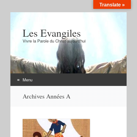
Translate »
Les Evangiles
Vivre la Parole du Christ aujourd'hui
Menu
Aller
Archives Années A
au
contenu