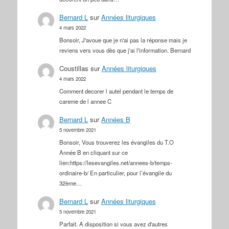
Bernard L
sur
Années liturgiques
4 mars 2022
Bonsoir, J'avoue que je n'ai pas la réponse mais je
reviens vers vous dès que j'ai l'information. Bernard
Coustillas
sur
Années liturgiques
4 mars 2022
Comment decorer l autel pendant le temps de
careme de l annee C
Bernard L
sur
Années B
5 novembre 2021
Bonsoir, Vous trouverez les évangiles du T.O
Année B en cliquant sur ce
lien:https://lesevangiles.net/annees-b/temps-
ordinaire-b/ En particulier, pour l’évangile du
32ème…
Bernard L
sur
Années liturgiques
5 novembre 2021
Parfait. A disposition si vous avez d'autres