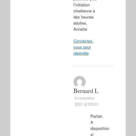
l’initiation
chrétienne à
des heunes
adultes.
Annette
Connectez-
vous pour
répondre
Bernard L
5 novembre
2021 at 22h31
Parfait.
A
disposition
si