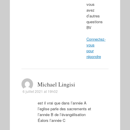
vous
avez
d’autres
questions
BV
Connectez-
vous
pour
répondre
Michael Lingisi
6 juillet 2021 at 19h02
est il vrai que dans l’année A
l’eglise parle des sacrements et
l’année B de l’évangélisation
Éalors l’année C