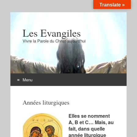
Translate »
Les Evangiles
Vivre la Parole du Christ aujourd'hui
Menu
Aller
au
Années liturgiques
contenu
Elles se nomment
A, B et C… Mais, au
fait, dans quelle
année liturgique