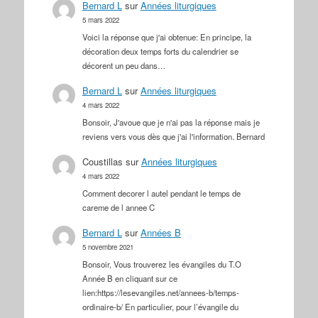
Bernard L
sur
Années liturgiques
5 mars 2022
Voici la réponse que j'ai obtenue: En principe, la
décoration deux temps forts du calendrier se
décorent un peu dans…
Bernard L
sur
Années liturgiques
4 mars 2022
Bonsoir, J'avoue que je n'ai pas la réponse mais je
reviens vers vous dès que j'ai l'information. Bernard
Coustillas
sur
Années liturgiques
4 mars 2022
Comment decorer l autel pendant le temps de
careme de l annee C
Bernard L
sur
Années B
5 novembre 2021
Bonsoir, Vous trouverez les évangiles du T.O
Année B en cliquant sur ce
lien:https://lesevangiles.net/annees-b/temps-
ordinaire-b/ En particulier, pour l’évangile du