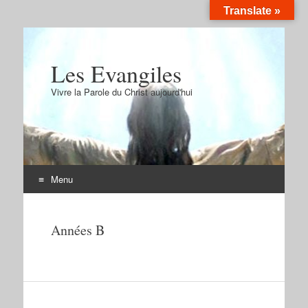
Translate »
Les Evangiles
Vivre la Parole du Christ aujourd'hui
Menu
Aller
au
Années B
contenu