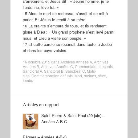
s’arrêtèrent, et Jésus dit : « Jeune homme, je te
l’ordonne, lève-toi. »
15 Alors le mort se redressa, s’assit et se mit à
parler. Et Jésus le rendit à sa mère.
16 La crainte s’empara de tous, et ils rendaient
gloire à Dieu : « Un grand prophète s’est levé parmi
nous, et Dieu a visité son peuple. »
17 Et cette parole se répandit dans toute la Judée
et dans les pays voisins.
16 octobre 2015
dans
Archives Années A
,
Archives
Années B
,
Archives Années C
,
Commentaires récents
,
Sanctoral A
,
Sanctoral B
,
Sanctoral C
. Mots-
clés :
Commémoration défunts
,
Mort
,
racines
,
sève
,
tombe
Articles en rapport
Saint Pierre & Saint Paul (29 juin) –
Années A-B-C
Pâques – Années A-B-C