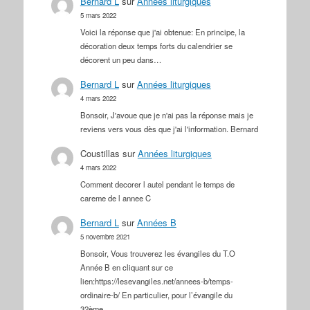
Bernard L
sur
Années liturgiques
5 mars 2022
Voici la réponse que j'ai obtenue: En principe, la
décoration deux temps forts du calendrier se
décorent un peu dans…
Bernard L
sur
Années liturgiques
4 mars 2022
Bonsoir, J'avoue que je n'ai pas la réponse mais je
reviens vers vous dès que j'ai l'information. Bernard
Coustillas
sur
Années liturgiques
4 mars 2022
Comment decorer l autel pendant le temps de
careme de l annee C
Bernard L
sur
Années B
5 novembre 2021
Bonsoir, Vous trouverez les évangiles du T.O
Année B en cliquant sur ce
lien:https://lesevangiles.net/annees-b/temps-
ordinaire-b/ En particulier, pour l’évangile du
32ème…