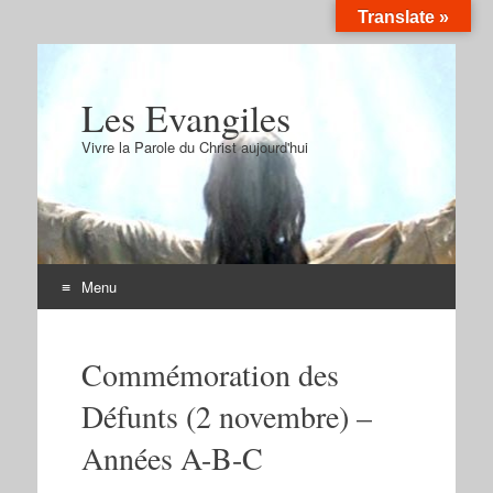
Translate »
Les Evangiles
Vivre la Parole du Christ aujourd'hui
Menu
Aller
au
Commémoration des
contenu
Défunts (2 novembre) –
Années A-B-C