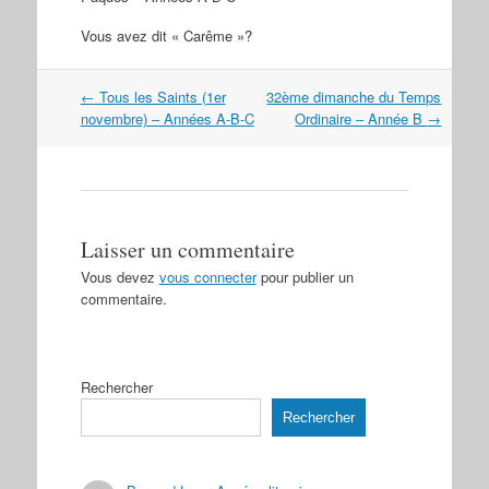
Vous avez dit « Carême »?
Navigation
←
Tous les Saints (1er
32ème dimanche du Temps
dans
novembre) – Années A-B-C
Ordinaire – Année B
→
les
articles
Laisser un commentaire
Vous devez
vous connecter
pour publier un
commentaire.
Rechercher
Rechercher