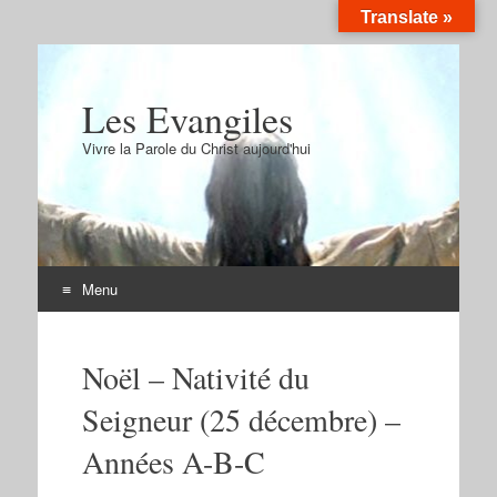
Translate »
Les Evangiles
Vivre la Parole du Christ aujourd'hui
Menu
Aller
au
Noël – Nativité du
contenu
Seigneur (25 décembre) –
Années A-B-C