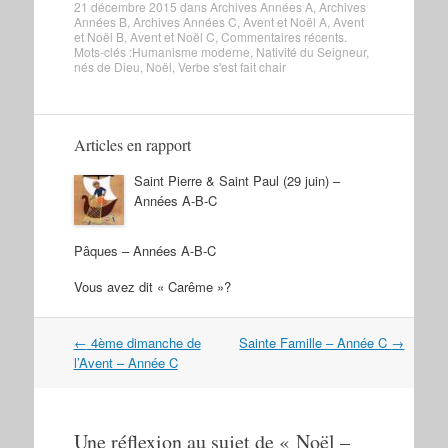
21 décembre 2015
dans
Archives Années A
,
Archives
Années B
,
Archives Années C
,
Avent et Noël A
,
Avent
et Noël B
,
Avent et Noël C
,
Commentaires récents
.
Mots-clés :
Humanisme moderne
,
Nativité du Seigneur
,
nés de Dieu
,
Noël
,
Verbe s'est fait chair
Articles en rapport
Saint Pierre & Saint Paul (29 juin) –
Années A-B-C
Pâques – Années A-B-C
Vous avez dit « Carême »?
Navigation
←
4ème dimanche de
Sainte Famille – Année C
→
dans
l’Avent – Année C
les
articles
Une réflexion au sujet de «
Noël –