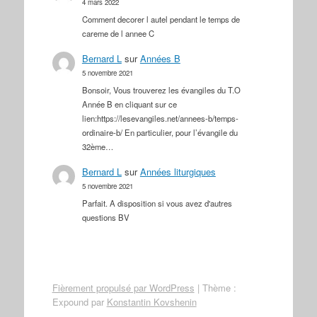
4 mars 2022
Comment decorer l autel pendant le temps de
careme de l annee C
Bernard L
sur
Années B
5 novembre 2021
Bonsoir, Vous trouverez les évangiles du T.O
Année B en cliquant sur ce
lien:https://lesevangiles.net/annees-b/temps-
ordinaire-b/ En particulier, pour l’évangile du
32ème…
Bernard L
sur
Années liturgiques
5 novembre 2021
Parfait. A disposition si vous avez d'autres
questions BV
Fièrement propulsé par WordPress
|
Thème :
Expound par
Konstantin Kovshenin