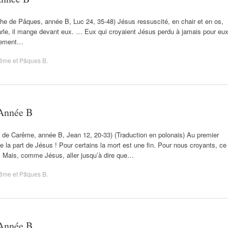
nche de Pâques, année B, Luc 24, 35-48) Jésus ressuscité, en chair et en os,
r parle, il mange devant eux. … Eux qui croyaient Jésus perdu à jamais pour eu
mplement…
ême et Pâques B
.
Année B
e de Carême, année B, Jean 12, 20-33) (Traduction en polonais) Au premier
e la part de Jésus ! Pour certains la mort est une fin. Pour nous croyants, ce
. Mais, comme Jésus, aller jusqu’à dire que…
ême et Pâques B
.
Année B