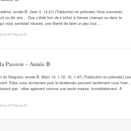
arême, année B, Jean 3, 14-21) (Traduction en polonais) Vous souvenez
uit ou dix ans… Que c’était bon de s’enfuir à travers champs ou dans le
 qui nous semblait refusée, une liberté de faire un peu tout…
ême et Pâques B
.
la Passion – Année B
du Seigneur, année B, Marc 14, 1-72; 15, 1-47) (Traduction en polonais) Les
ilement. Elles vous acclament puis le lendemain peuvent facilement vous huer
chissent pas : elles agissent comme une seule masse, immédiatement. A
ême et Pâques B
.