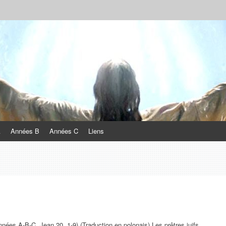
A
Années B
Années C
Liens
es A-B-C, Jean 20, 1-9) (Traduction en polonais) Les prêtres juifs