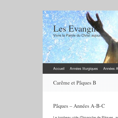
Les Evangiles
Vivre la Parole du Christ aujourd'hui
Aller
Accueil
Années liturgiques
Années 
au
contenu
Carême et Pâques B
Pâques – Années A-B-C
Le tombeau vide (Dimanche de Pâques, anné