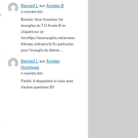
Bernard L
sur
Années B
5 novembre 2021
e
Bonsoir, Vous trouverez les
évangiles du T.O Année B en
cliquant sur ce
lien:https://lesevangiles.net/annees-
b/temps-ordinaire-b/ En particulier,
pour l’évangile du 32ème…
Bernard L
sur
Années
liturgiques
5 novembre 2021
Parfait. A disposition si vous avez
d'autres questions BV