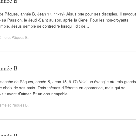
Année B
de Pâques, année B, Jean 17, 11-19) Jésus prie pour ses disciples. Il invoqu
e sa Passion, le Jeudi-Saint au soir, après la Cène. Pour les non-croyants,
exemple, Jésus semble se contredire lorsqu’il dit de…
ême et Pâques B
.
Année B
imanche de Pâques, année B, Jean 15, 9-17) Voici un évangile où trois grands
 le choix de ses amis. Trois thèmes différents en apparence, mais qui se
hoisit avant d’aimer. Et un cœur capable…
ême et Pâques B
.
Année B