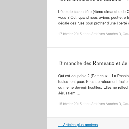
L’école buissonnière (4ème dimanche de C
vous ? Oui, quand nous avions peut-être h
dédale des rues pour profiter d’une liberté
17 février 2015
dans
Archives Années B
,
Car
Dimanche des Rameaux et de 
Qui est coupable ? (Rameaux – La Passion 
foules font peur. Elles se retournent fac
ou même devenir hostiles. Elles ne réflé
Jérusalem,…
15 février 2015
dans
Archives Années B
,
Car
Navigation
←
Articles plus anciens