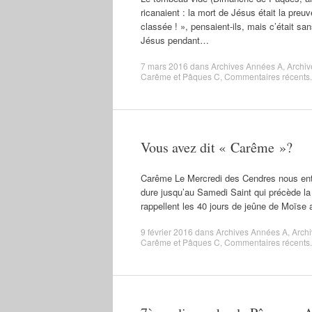
ricanaient : la mort de Jésus était la preuv
classée ! », pensaient-ils, mais c’était s
Jésus pendant…
7 mars 2016
dans
Archives Années A
,
Archi
Carême et Pâques C
,
Commentaires récents
.
Vous avez dit « Carême »?
Carême Le Mercredi des Cendres nous entro
dure jusqu’au Samedi Saint qui précède la
rappellent les 40 jours de jeûne de Moïse 
9 février 2016
dans
Archives Années A
,
Arch
Carême et Pâques C
,
Commentaires récents
.