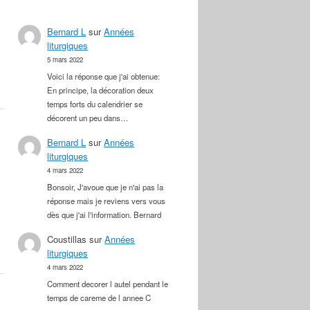
Bernard L
sur
Années
liturgiques
5 mars 2022
Voici la réponse que j'ai obtenue:
En principe, la décoration deux
temps forts du calendrier se
décorent un peu dans…
Bernard L
sur
Années
liturgiques
4 mars 2022
Bonsoir, J'avoue que je n'ai pas la
réponse mais je reviens vers vous
dès que j'ai l'information. Bernard
Coustillas
sur
Années
liturgiques
4 mars 2022
Comment decorer l autel pendant le
temps de careme de l annee C