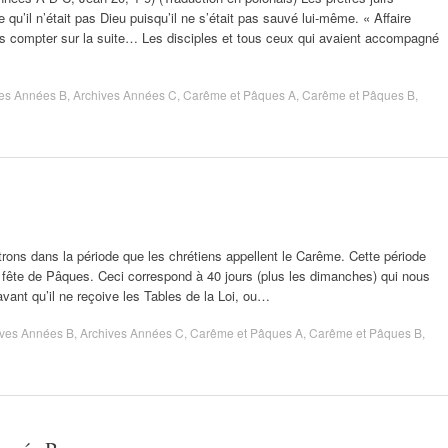
e qu’il n’était pas Dieu puisqu’il ne s’était pas sauvé lui-même. « Affaire
ans compter sur la suite… Les disciples et tous ceux qui avaient accompagné
ves Années B
,
Archives Années C
,
Carême et Pâques A
,
Carême et Pâques B
,
ns dans la période que les chrétiens appellent le Carême. Cette période
 fête de Pâques. Ceci correspond à 40 jours (plus les dimanches) qui nous
avant qu’il ne reçoive les Tables de la Loi, ou…
ives Années B
,
Archives Années C
,
Carême et Pâques A
,
Carême et Pâques B
,