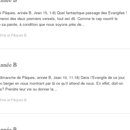
e Pâques, année B, Jean 15, 1-8) Quel fantastique passage des Evangiles !
neron des deux premiers versets, tout est dit. Comme le cep nourrit le
e sa parole, à condition que nous soyons près de…
ême et Pâques B
.
Année B
dimanche de Pâques, année B, Jean 10, 11-18) Dans l’Evangile de ce jour,
berger en nous montrant par là ce qu’il attend de nous. En effet, doit-on
is? Prendre leur vie ou donner la…
ême et Pâques B
.
Année B