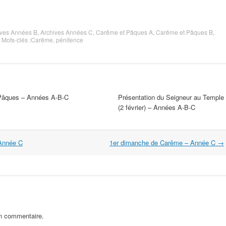
ives Années B
,
Archives Années C
,
Carême et Pâques A
,
Carême et Pâques B
,
. Mots-clés :
Carême
,
pénitence
Pâques – Années A-B-C
Présentation du Seigneur au Temple
(2 février) – Années A-B-C
Année C
1er dimanche de Carême – Année C
→
un commentaire.