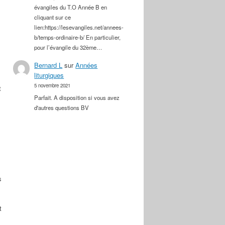
évangiles du T.O Année B en
cliquant sur ce
lien:https://lesevangiles.net/annees-
b/temps-ordinaire-b/ En particulier,
pour l’évangile du 32ème…
Bernard L
sur
Années
liturgiques
5 novembre 2021
t
Parfait. A disposition si vous avez
d'autres questions BV
s
t