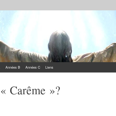
A
Années B
Années C
Liens
t « Carême »?