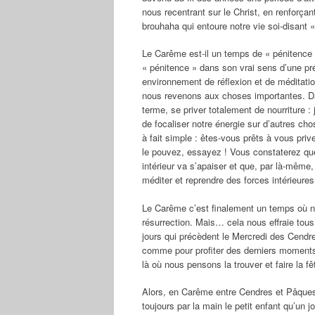
nous recentrant sur le Christ, en renforçan
brouhaha qui entoure notre vie soi-disant 
Le Carême est-il un temps de « pénitence »
« pénitence » dans son vrai sens d’une prép
environnement de réflexion et de méditatio
nous revenons aux choses importantes. Dan
terme, se priver totalement de nourriture :
de focaliser notre énergie sur d’autres c
à fait simple : êtes-vous prêts à vous pri
le pouvez, essayez ! Vous constaterez qu
intérieur va s’apaiser et que, par là-même
méditer et reprendre des forces intérieures
Le Carême c’est finalement un temps où 
résurrection. Mais… cela nous effraie tous 
jours qui précèdent le Mercredi des Cendr
comme pour profiter des derniers moment
là où nous pensons la trouver et faire la f
Alors, en Carême entre Cendres et Pâques
toujours par la main le petit enfant qu’un 