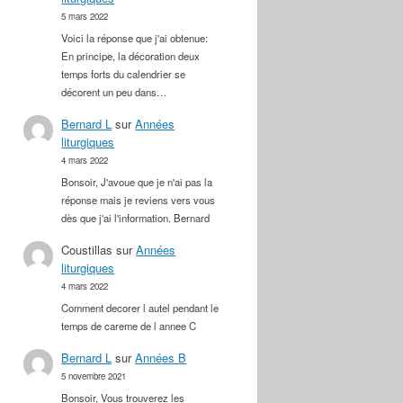
5 mars 2022
Voici la réponse que j'ai obtenue:
En principe, la décoration deux
temps forts du calendrier se
décorent un peu dans…
Bernard L
sur
Années
liturgiques
4 mars 2022
Bonsoir, J'avoue que je n'ai pas la
réponse mais je reviens vers vous
dès que j'ai l'information. Bernard
Coustillas
sur
Années
liturgiques
4 mars 2022
Comment decorer l autel pendant le
temps de careme de l annee C
Bernard L
sur
Années B
5 novembre 2021
Bonsoir, Vous trouverez les