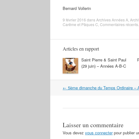
Bernard Vollerin
9 février 2016
dans
Archives Années A
,
Arch
Carême et Pâques C
,
Commentaires récents
Articles en rapport
Saint Pierre & Saint Paul
(29 juin) – Années A-B-C
Navigation
←
5ème dimanche du Temps Ordinaire – 
dans
les
articles
Laisser un commentaire
Vous devez
vous connecter
pour publier 