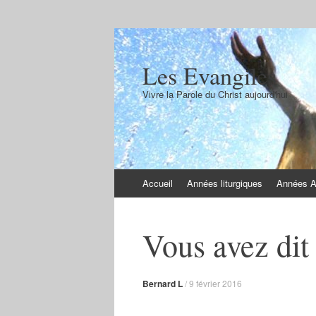
Les Evangiles
Vivre la Parole du Christ aujourd'hui
Aller
Accueil
Années liturgiques
Années 
au
contenu
Vous avez di
Bernard L
/
9 février 2016