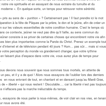
t notre vie spirituelle et en essayant de nous extraire du tumulte et du
« moderne ». En quelque sorte, un temps pour retrouver notre sérénité.
 pris au sens de « punition » ? Certainement pas ! Il faut prendre ici le mot
aration à la fête de Pâques par la prière, le don et le jeûne, afin de créer un
n sur les valeurs essentielles de notre condition humaine. C’est le temps où
s ce contexte, jeûner ne veut pas dire qu’il faille, au sens commun du
 jeûner consiste à se priver de certaines choses qui encombrent notre vie afin
hoses bien plus importantes comme la Parole du Christ. Prenez un exemple tou
ver d’internet et de télévision pendant 40 jours ? Hum… pas sûr… mais si vous
e votre perception du monde va grandement changer, que votre rythme
, en faisant plus d’espace dans votre vie, vous aurez plus de temps pour
.
nous devons nous souvenir que nous sommes tous mortels, en attente de
un peu, et il y a de quoi ! Alors nous essayons de l’oublier lors des derniers
es en nous enivrant de tout, en chantant et en dansant jusqu’au Mardi Gras,
s de «
liberté »
qui nous restent ! Discutable…. car la liberté n’est pas toujour
ête n’effacera pas la marche inéluctable du temps.
, essayons de nous parler à nous-mêmes, de voir clair en nos vies, en tenan
jour nous avons été.