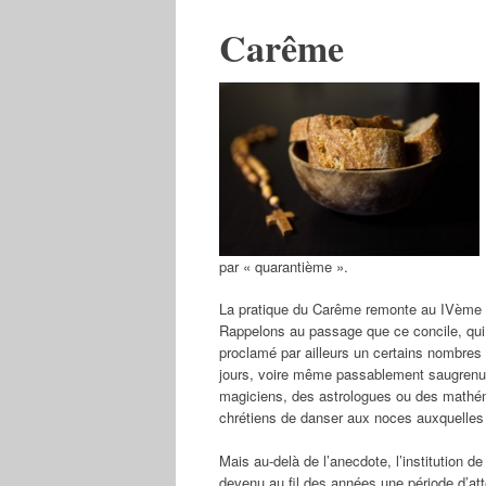
Carême
par « quarantième ».
La pratique du Carême remonte au IVème siè
Rappelons au passage que ce concile, qui se
proclamé par ailleurs un certains nombres
jours, voire même passablement saugrenus
magiciens, des astrologues ou des mathéma
chrétiens de danser aux noces auxquelles i
Mais au-delà de l’anecdote, l’institution 
devenu au fil des années une période d’a