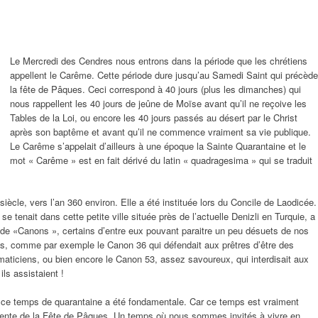
Le Mercredi des Cendres nous entrons dans la période que les chrétiens
appellent le Carême. Cette période dure jusqu’au Samedi Saint qui précède
la fête de Pâques. Ceci correspond à 40 jours (plus les dimanches) qui
nous rappellent les 40 jours de jeûne de Moïse avant qu’il ne reçoive les
Tables de la Loi, ou encore les 40 jours passés au désert par le Christ
après son baptême et avant qu’il ne commence vraiment sa vie publique.
Le Carême s’appelait d’ailleurs à une époque la Sainte Quarantaine et le
mot « Carême » est en fait dérivé du latin « quadragesima » qui se traduit
cle, vers l’an 360 environ. Elle a été instituée lors du Concile de Laodicée.
 tenait dans cette petite ville située près de l’actuelle Denizli en Turquie, a
 de «Canons », certains d’entre eux pouvant paraitre un peu désuets de nos
, comme par exemple le Canon 36 qui défendait aux prêtres d’être des
ticiens, ou bien encore le Canon 53, assez savoureux, qui interdisait aux
ls assistaient !
de ce temps de quarantaine a été fondamentale. Car ce temps est vraiment
ttente de la Fête de Pâques. Un temps où nous sommes invités à vivre en