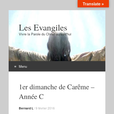
Translate »
Les Evangiles
Vivre la Parole du Christ aujourd'hui
Menu
Aller
au
1er dimanche de Carême –
contenu
Année C
Bernard L
/
9 février 2016