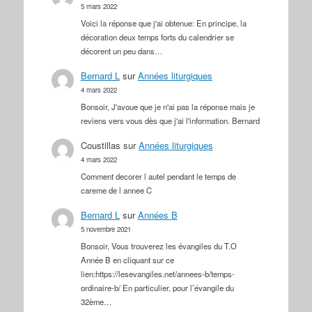
5 mars 2022
Voici la réponse que j'ai obtenue: En principe, la
décoration deux temps forts du calendrier se
décorent un peu dans…
Bernard L
sur
Années liturgiques
4 mars 2022
Bonsoir, J'avoue que je n'ai pas la réponse mais je
reviens vers vous dès que j'ai l'information. Bernard
Coustillas
sur
Années liturgiques
4 mars 2022
Comment decorer l autel pendant le temps de
careme de l annee C
Bernard L
sur
Années B
5 novembre 2021
Bonsoir, Vous trouverez les évangiles du T.O
Année B en cliquant sur ce
lien:https://lesevangiles.net/annees-b/temps-
ordinaire-b/ En particulier, pour l’évangile du
32ème…