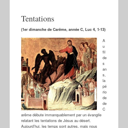
Tentations
(1er dimanche de Carême, année C, Luc 4, 1-13)
A
u
fil
de
s
an
s,
la
pé
rio
de
de
C
arême débute immanquablement par un évangile
relatant les tentations de Jésus au désert.
Aujourd’hui, les temps sont autres, mais nous