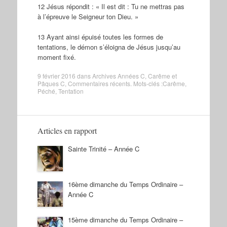
12 Jésus répondit : « Il est dit : Tu ne mettras pas
à l’épreuve le Seigneur ton Dieu. »
13 Ayant ainsi épuisé toutes les formes de
tentations, le démon s’éloigna de Jésus jusqu’au
moment fixé.
9 février 2016
dans
Archives Années C
,
Carême et
Pâques C
,
Commentaires récents
. Mots-clés :
Carême
,
Péché
,
Tentation
Articles en rapport
Sainte Trinité – Année C
16ème dimanche du Temps Ordinaire –
Année C
15ème dimanche du Temps Ordinaire –