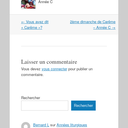
Année C
Navigation
←
Vous avez dit
2ème dimanche de Carême
dans
« Carême »?
– Année C
→
les
articles
Laisser un commentaire
Vous devez
vous connecter
pour publier un
commentaire.
Rechercher
Rechercher
Bernard L
sur
Années liturgiques