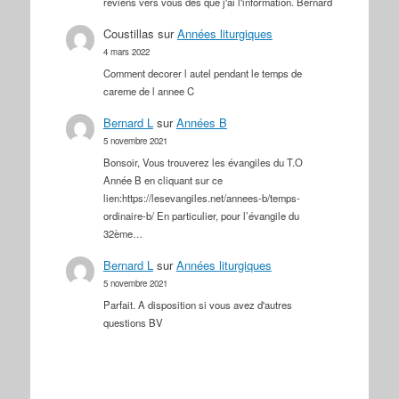
reviens vers vous dès que j'ai l'information. Bernard
Coustillas
sur
Années liturgiques
4 mars 2022
Comment decorer l autel pendant le temps de
careme de l annee C
Bernard L
sur
Années B
5 novembre 2021
Bonsoir, Vous trouverez les évangiles du T.O
Année B en cliquant sur ce
lien:https://lesevangiles.net/annees-b/temps-
ordinaire-b/ En particulier, pour l’évangile du
32ème…
Bernard L
sur
Années liturgiques
5 novembre 2021
Parfait. A disposition si vous avez d'autres
questions BV