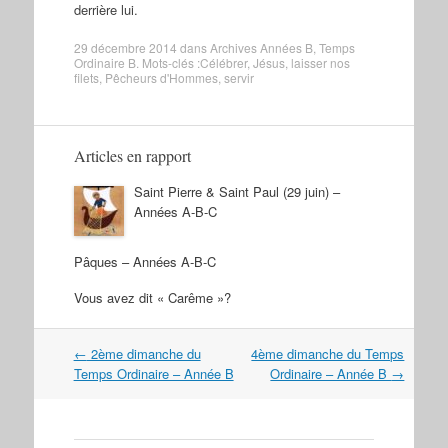
derrière lui.
29 décembre 2014
dans
Archives Années B
,
Temps
Ordinaire B
. Mots-clés :
Célébrer
,
Jésus
,
laisser nos
filets
,
Pêcheurs d'Hommes
,
servir
Articles en rapport
Saint Pierre & Saint Paul (29 juin) –
Années A-B-C
Pâques – Années A-B-C
Vous avez dit « Carême »?
Navigation
←
2ème dimanche du
4ème dimanche du Temps
dans
Temps Ordinaire – Année B
Ordinaire – Année B
→
les
articles