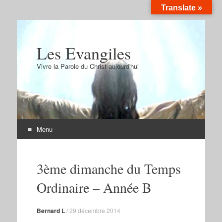
Translate »
Les Evangiles
Vivre la Parole du Christ aujourd'hui
Menu
Aller
au
3ème dimanche du Temps
contenu
Ordinaire – Année B
Bernard L
/
29 décembre 2014