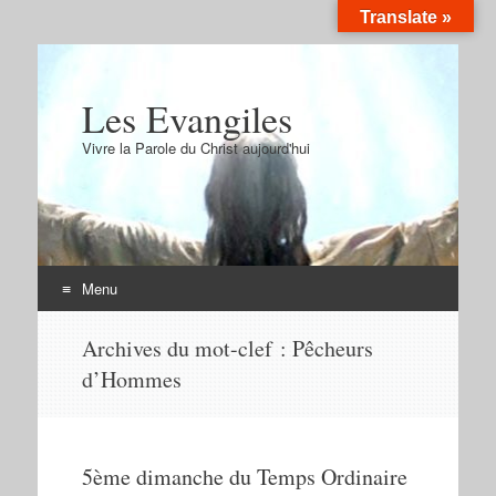
Translate »
Les Evangiles
Vivre la Parole du Christ aujourd'hui
Menu
Aller
Archives du mot-clef :
Pêcheurs
au
d’Hommes
contenu
5ème dimanche du Temps Ordinaire