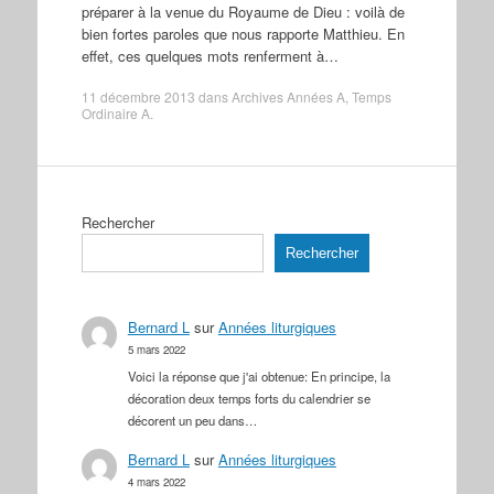
préparer à la venue du Royaume de Dieu : voilà de
bien fortes paroles que nous rapporte Matthieu. En
effet, ces quelques mots renferment à…
11 décembre 2013
dans
Archives Années A
,
Temps
Ordinaire A
.
Rechercher
Rechercher
Bernard L
sur
Années liturgiques
5 mars 2022
Voici la réponse que j'ai obtenue: En principe, la
décoration deux temps forts du calendrier se
décorent un peu dans…
Bernard L
sur
Années liturgiques
4 mars 2022