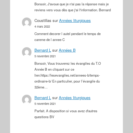
Bonsoir, J'avoue que je n'ai pas la réponse mais je
reviens vers vous dès que j'ai l'information. Bernard
Coustillas
sur
Années liturgiques
4 mars 2022
Comment decorer l autel pendant le temps de
careme de l annee C
Bernard L
sur
Années B
5 novembre 2021
Bonsoir, Vous trouverez les évangiles du T.O
Année B en cliquant sur ce
lien:https://lesevangiles.net/annees-b/temps-
ordinaire-b/ En particulier, pour l’évangile du
32ème…
Bernard L
sur
Années liturgiques
5 novembre 2021
Parfait. A disposition si vous avez d'autres
questions BV