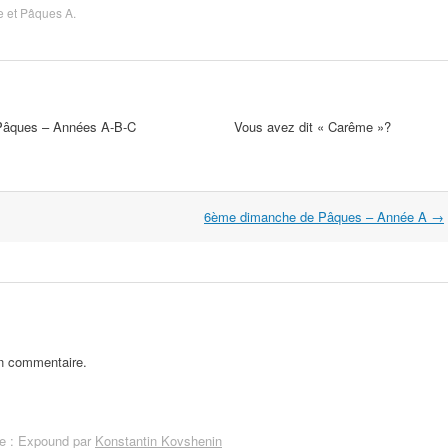
 et Pâques A
.
Pâques – Années A-B-C
Vous avez dit « Carême »?
6ème dimanche de Pâques – Année A
→
un commentaire.
 : Expound par
Konstantin Kovshenin