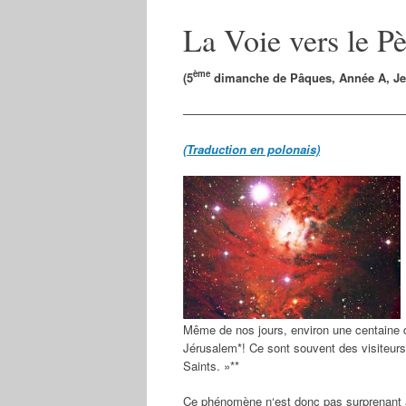
La Voie vers le Pè
ème
(5
dimanche de Pâques, Année A, Jea
——————————————————
(Traduction en polonais)
Même de nos jours, environ une centaine d
Jérusalem*! Ce sont souvent des visiteurs 
Saints. »**
Ce phénomène n‘est donc pas surprenant a