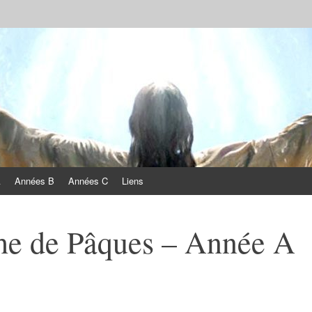
A
Années B
Années C
Liens
e de Pâques – Année A