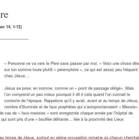
re
n 14, 1-12)
————————
« Personne ne va vers le Père sans passer par moi. » Voici une chose dite
sur ton somme toute plutôt « péremptoire », ce qui est assez peu fréquent
chez Jésus…
Jésus se pose, en somme, comme un « point de passage obligé». Mais
l’on comprend un peu mieux pourquoi il dit-il cela quand l’on connait le
contexte de l’époque. Rappelons qu’il y avait, avant et au temps de Jésus,
nombre d’illuminés et de faux prophètes qui s’autoproclamaient « Messie».
e cas de « faux-messies » sont enregistrés chaque année par l’hôpital de
qui sont pris d’une « bouffée délirante… liée à la proximité des Lieux
u temps de Jésus, surtout en pleine occupation romaine où chacun cherchai