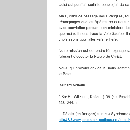
Celui qui pourrait sortir le peuple juif de s
Mais, dans ce passage des Évangiles, tout
témoignages que les Apôtres nous transmet
avec conviction pendant son ministère. Lo
que moi », il nous trace la Voie Sacrée. Il
choisissons pour aller vers le Père.
Notre mission est de rendre témoignage su
refusent d’écouter la Parole du Christ.
Nous, qui croyons en Jésus, nous sommes 
le Père.
Bernard Vollerin
* Bar-El, Witztum, Kalian; (1991): « Psych
238 -244. »
** Détails (en français) sur le « Syndrom
http&&&www.jerusalem-pedibus.net/site_fr