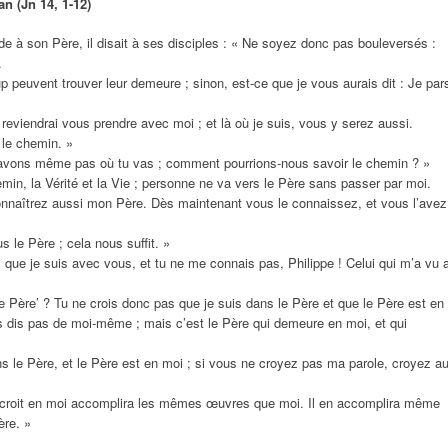
ean
(Jn 14, 1-12)
e à son Père, il disait à ses disciples : « Ne soyez donc pas bouleversés :
.
euvent trouver leur demeure ; sinon, est-ce que je vous aurais dit : Je par
 reviendrai vous prendre avec moi ; et là où je suis, vous y serez aussi.
 le chemin. »
savons même pas où tu vas ; comment pourrions-nous savoir le chemin ? »
emin, la Vérité et la Vie ; personne ne va vers le Père sans passer par moi.
naîtrez aussi mon Père. Dès maintenant vous le connaissez, et vous l’avez
s le Père ; cela nous suffit. »
s que je suis avec vous, et tu ne me connais pas, Philippe ! Celui qui m’a vu 
 Père’ ? Tu ne crois donc pas que je suis dans le Père et que le Père est en
es dis pas de moi-même ; mais c’est le Père qui demeure en moi, et qui
s le Père, et le Père est en moi ; si vous ne croyez pas ma parole, croyez a
i croit en moi accomplira les mêmes œuvres que moi. Il en accomplira même
ère. »