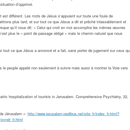
a situation d’opprimé.
 est différent. Les mots de Jésus s’appuient sur toute une foule de
trons plus tard, et sur tout ce que Jésus a dit et prêché inlassablement et
rsque qu’il nous dit: « Celui qui croit en moi accomplira les mêmes œuvres
 n’est plus le « point de passage obligé » mais le chemin naturel que nous
r tout ce que Jésus a annoncé et a fait, sans porter de jugement sur ceux qu
le peuple appelé non seulement à suivre mais aussi à montrer la Voie vers
iatric hospitalization of tourists in Jerusalem. Comprehensive Psychiatry, 32,
e de Jérusalem »:
http://www.jerusalem-pedibus.net/site_fr/index_fr.html?
/syndr_fr.html