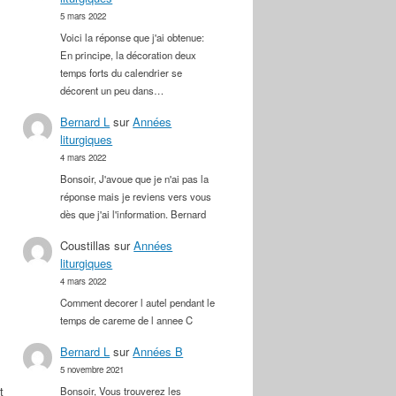
5 mars 2022
Voici la réponse que j'ai obtenue:
En principe, la décoration deux
temps forts du calendrier se
décorent un peu dans…
Bernard L
sur
Années
liturgiques
4 mars 2022
Bonsoir, J'avoue que je n'ai pas la
réponse mais je reviens vers vous
dès que j'ai l'information. Bernard
Coustillas
sur
Années
liturgiques
4 mars 2022
Comment decorer l autel pendant le
temps de careme de l annee C
Bernard L
sur
Années B
5 novembre 2021
t
Bonsoir, Vous trouverez les