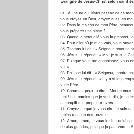
Évangile de Jésus-Christ selon saint J
01i À l’heure où Jésus passait de ce mond
vous croyez en Dieu, croyez aussi en moi
02 Dans la maison de mon Père, beaucoup p
vous préparer une place ?
03 Quand je serai allé vous la préparer, je
04 Pour aller où je m’en vais, vous savez
05 Thomas lui dit : « Seigneur, nous ne 
06 Jésus lui répond : « Moi, je suis le Ch
07 Puisque vous me connaissez, vous con
vu. »
08 Philippe lui dit : « Seigneur, montre-nou
09 Jésus lui répond : « Il y a si longtemp
vu le Père.
10 Comment peux-tu dire : ‘Montre-nous le
moi ! Les paroles que je vous dis, je ne l
accomplit ses propres œuvres.
11 Croyez ce que je vous dis : je suis dan
moins à cause des œuvres.
12 Amen, amen, je vous le dis : celui qu
de plus grandes, puisque je pars vers le P