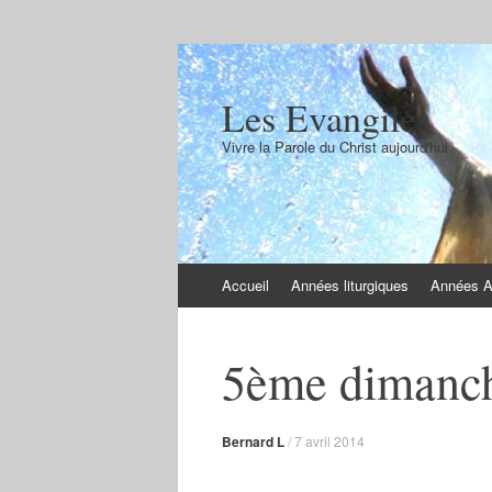
Les Evangiles
Vivre la Parole du Christ aujourd'hui
Aller
Accueil
Années liturgiques
Années 
au
contenu
5ème dimanch
Bernard L
/
7 avril 2014