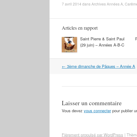
7 avril 2014
dans
Archives Années A
,
Carême
Articles en rapport
Saint Pierre & Saint Paul
(29 juin) – Années A-B-C
Navigation
←
3ème dimanche de Pâques – Année A
dans
les
articles
Laisser un commentaire
Vous devez
vous connecter
pour publier 
Fièrement propulsé par WordPress
|
Thème