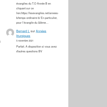
évangiles du T.O Année B en
cliquant sur ce
lien:https://lesevangiles.net/annees-
b/temps-ordinaire-b/ En particulier,
pour l’évangile du 32ème…
Bernard L
sur
Années
liturgiques
5 novembre 2021
i
Parfait. A disposition si vous avez
d'autres questions BV