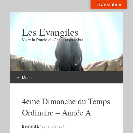
Translate »
Les Evangiles
Vivre la Parole du Christ aujourd'hui
Menu
Aller
au
4ème Dimanche du Temps
contenu
Ordinaire – Année A
Bernard L
/
25 janvier 2014