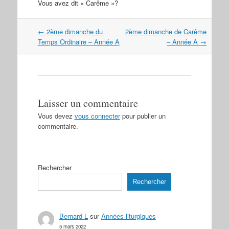
Vous avez dit « Carême »?
Navigation
←
2ème dimanche du
2ème dimanche de Carême
dans
Temps Ordinaire – Année A
– Année A
→
les
articles
Laisser un commentaire
Vous devez
vous connecter
pour publier un
commentaire.
Rechercher
Rechercher
Bernard L
sur
Années liturgiques
5 mars 2022