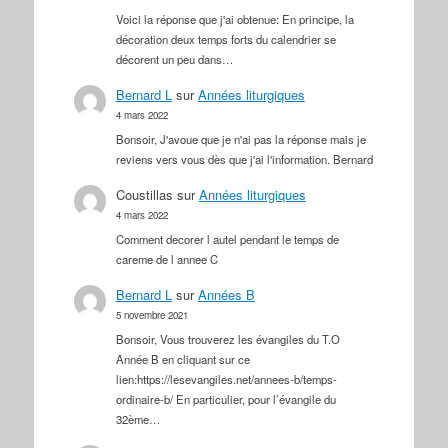
Voici la réponse que j'ai obtenue: En principe, la
décoration deux temps forts du calendrier se
décorent un peu dans…
Bernard L
sur
Années liturgiques
4 mars 2022
Bonsoir, J'avoue que je n'ai pas la réponse mais je
reviens vers vous dès que j'ai l'information. Bernard
Coustillas
sur
Années liturgiques
4 mars 2022
Comment decorer l autel pendant le temps de
careme de l annee C
Bernard L
sur
Années B
5 novembre 2021
Bonsoir, Vous trouverez les évangiles du T.O
Année B en cliquant sur ce
lien:https://lesevangiles.net/annees-b/temps-
ordinaire-b/ En particulier, pour l’évangile du
32ème…