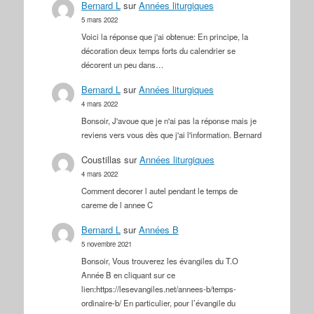
Bernard L
sur
Années liturgiques
5 mars 2022
Voici la réponse que j'ai obtenue: En principe, la
décoration deux temps forts du calendrier se
décorent un peu dans…
Bernard L
sur
Années liturgiques
4 mars 2022
Bonsoir, J'avoue que je n'ai pas la réponse mais je
reviens vers vous dès que j'ai l'information. Bernard
Coustillas
sur
Années liturgiques
4 mars 2022
Comment decorer l autel pendant le temps de
careme de l annee C
Bernard L
sur
Années B
5 novembre 2021
Bonsoir, Vous trouverez les évangiles du T.O
Année B en cliquant sur ce
lien:https://lesevangiles.net/annees-b/temps-
ordinaire-b/ En particulier, pour l’évangile du