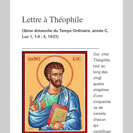
Lettre à Théophile
(3ème dimanche du Temps Ordinaire, année C,
Luc 1, 1-4 ; 4, 14-21)
————————————————————
Oui, cher
Théophile,
tout au
long des
vingt
quatre
chapitres
d’une
cinquantai
ne de
versets
chacun
qui
constituen