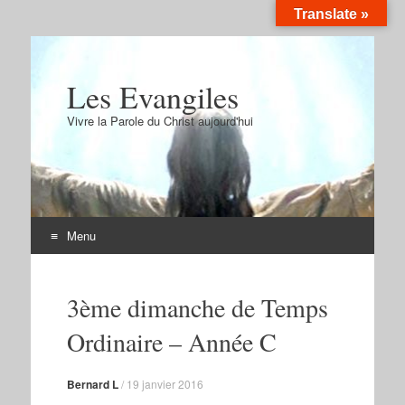
Translate »
Les Evangiles
Vivre la Parole du Christ aujourd'hui
Menu
Aller
au
3ème dimanche de Temps
contenu
Ordinaire – Année C
Bernard L
/
19 janvier 2016