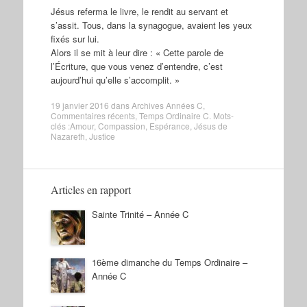
Jésus referma le livre, le rendit au servant et
s’assit. Tous, dans la synagogue, avaient les yeux
fixés sur lui.
Alors il se mit à leur dire : « Cette parole de
l’Écriture, que vous venez d’entendre, c’est
aujourd’hui qu’elle s’accomplit. »
19 janvier 2016
dans
Archives Années C
,
Commentaires récents
,
Temps Ordinaire C
. Mots-
clés :
Amour
,
Compassion
,
Espérance
,
Jésus de
Nazareth
,
Justice
Articles en rapport
Sainte Trinité – Année C
16ème dimanche du Temps Ordinaire –
Année C