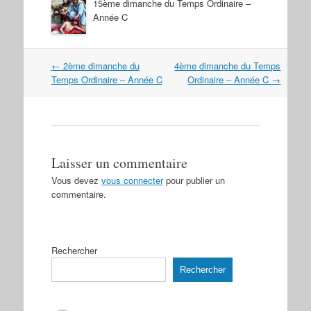
15ème dimanche du Temps Ordinaire –
Année C
Navigation
←
2ème dimanche du
4ème dimanche du Temps
dans
Temps Ordinaire – Année C
Ordinaire – Année C
→
les
articles
Laisser un commentaire
Vous devez
vous connecter
pour publier un
commentaire.
Rechercher
Rechercher