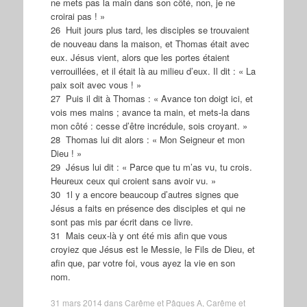
ne mets pas la main dans son côté, non, je ne
croirai pas ! »
26 Huit jours plus tard, les disciples se trouvaient
de nouveau dans la maison, et Thomas était avec
eux. Jésus vient, alors que les portes étaient
verrouillées, et il était là au milieu d’eux. Il dit : « La
paix soit avec vous ! »
27 Puis il dit à Thomas : « Avance ton doigt ici, et
vois mes mains ; avance ta main, et mets-la dans
mon côté : cesse d’être incrédule, sois croyant. »
28 Thomas lui dit alors : « Mon Seigneur et mon
Dieu ! »
29 Jésus lui dit : « Parce que tu m’as vu, tu crois.
Heureux ceux qui croient sans avoir vu. »
30 1l y a encore beaucoup d’autres signes que
Jésus a faits en présence des disciples et qui ne
sont pas mis par écrit dans ce livre.
31 Mais ceux-là y ont été mis afin que vous
croyiez que Jésus est le Messie, le Fils de Dieu, et
afin que, par votre foi, vous ayez la vie en son
nom.
31 mars 2014
dans
Carême et Pâques A
,
Carême et