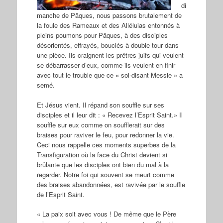
di
manche de Pâques, nous passons brutalement de
la foule des Rameaux et des Alléluias entonnés à
pleins poumons pour Pâques, à des disciples
désorientés, effrayés, bouclés à double tour dans
une pièce. Ils craignent les prêtres juifs qui veulent
se débarrasser d’eux, comme ils veulent en finir
avec tout le trouble que ce « soi-disant Messie » a
semé.
Et Jésus vient. Il répand son souffle sur ses
disciples et il leur dit : « Recevez l’Esprit Saint.» Il
souffle sur eux comme on soufflerait sur des
braises pour raviver le feu, pour redonner la vie.
Ceci nous rappelle ces moments superbes de la
Transfiguration où la face du Christ devient si
brûlante que les disciples ont bien du mal à la
regarder. Notre foi qui souvent se meurt comme
des braises abandonnées, est ravivée par le souffle
de l’Esprit Saint.
« La paix soit avec vous ! De même que le Père