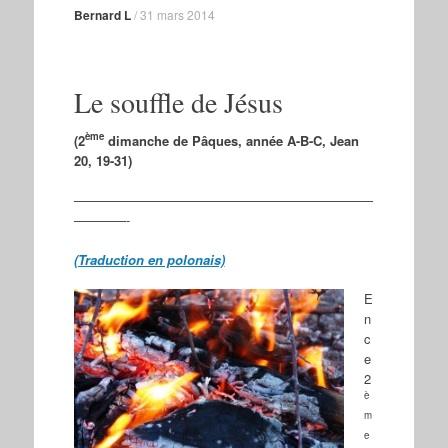
Bernard L
/
31 mars 2014
Le souffle de Jésus
ème
(2
dimanche de Pâques, année A-B-C, Jean
20, 19-31)
———————————————————————
————-
(Traduction en polonais)
E
n
c
e
2
è
m
e