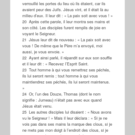
verrouillé les portes du lieu où ils étaient, car ils
avaient peur des Juifs. Jésus vint, et il était là au
milieu d’eux. Il leur dit : « La paix soit avec vous ! »
20 Après cette parole, il leur montra ses mains et
son côté. Les disciples furent remplis de joie en
voyant le Seigneur.
21 Jésus leur dit de nouveau : « La paix soit avec
vous ! De même que le Père m’a envoyé, moi
aussi, je vous envoie. »
22 Ayant ainsi parlé, il répandit sur eux son souffle
et il leur dit : « Recevez l’Esprit Saint.
23 Tout homme à qui vous remettrez ses péchés,
ils lui seront remis ; tout homme à qui vous
maintiendrez ses péchés, ils lui seront maintenus.
»
24 Or, l’un des Douze, Thomas (dont le nom
signifie : Jumeau) n’était pas avec eux quand
Jésus était venu.
25 Les autres disciples lui disaient : « Nous avons
vu le Seigneur ! » Mais il leur déclara : « Si je ne
vois pas dans ses mains la marque des clous, si je
ne mets pas mon doigt à l’endroit des clous, si je