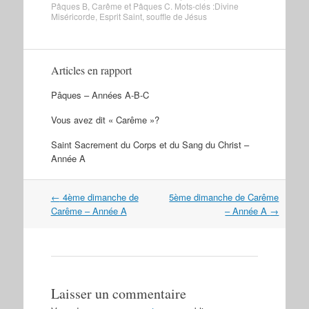
Pâques B
,
Carême et Pâques C
. Mots-clés :
Divine
Miséricorde
,
Esprit Saint
,
souffle de Jésus
Articles en rapport
Pâques – Années A-B-C
Vous avez dit « Carême »?
Saint Sacrement du Corps et du Sang du Christ –
Année A
Navigation
←
4ème dimanche de
5ème dimanche de Carême
dans
Carême – Année A
– Année A
→
les
articles
Laisser un commentaire