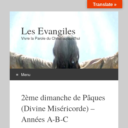
Translate »
Les Evangiles
Vivre la Parole du Christ aujourd'hui
Menu
Aller
au
2ème dimanche de Pâques
contenu
(Divine Miséricorde) –
Années A-B-C