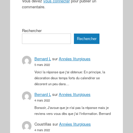
Vous devez
vous connecter
pour publier un
commentaire.
Rechercher
Rechercher
Bernard L
sur
Années liturgiques
5 mars 2022
Voici la réponse que j'ai obtenue: En principe, la
décoration deux temps forts du calendrier se
décorent un peu dans…
Bernard L
sur
Années liturgiques
4 mars 2022
Bonsoir, J'avoue que je n'ai pas la réponse mais je
reviens vers vous dès que j'ai l'information. Bernard
Coustillas
sur
Années liturgiques
4 mars 2022