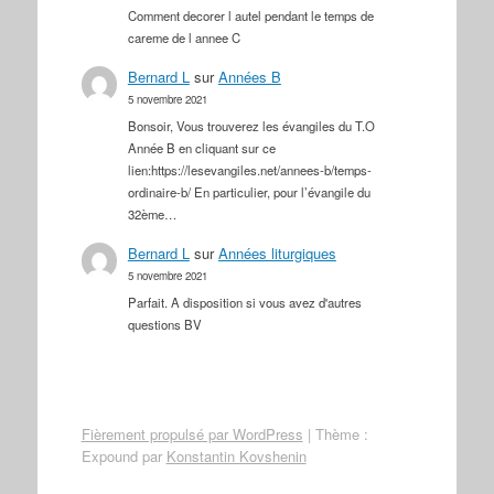
Comment decorer l autel pendant le temps de
careme de l annee C
Bernard L
sur
Années B
5 novembre 2021
Bonsoir, Vous trouverez les évangiles du T.O
Année B en cliquant sur ce
lien:https://lesevangiles.net/annees-b/temps-
ordinaire-b/ En particulier, pour l’évangile du
32ème…
Bernard L
sur
Années liturgiques
5 novembre 2021
Parfait. A disposition si vous avez d'autres
questions BV
Fièrement propulsé par WordPress
|
Thème :
Expound par
Konstantin Kovshenin