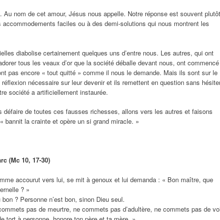
it. Au nom de cet amour, Jésus nous appelle. Notre réponse est souvent plutô
s accommodements faciles ou à des demi-solutions qui nous montrent les
ielles diabolise certainement quelques uns d’entre nous. Les autres, qui ont
d’adorer tous les veaux d’or que la société déballe devant nous, ont commencé
ont pas encore « tout quitté » comme il nous le demande. Mais ils sont sur le
réflexion nécessaire sur leur devenir et ils remettent en question sans hésite
e société a artificiellement instaurée.
défaire de toutes ces fausses richesses, allons vers les autres et faisons
 bannit la crainte et opère un si grand miracle. »
rc (Mc 10, 17-30)
mme accourut vers lui, se mit à genoux et lui demanda : « Bon maître, que
ternelle ? »
u bon ? Personne n’est bon, sinon Dieu seul.
ommets pas de meurtre, ne commets pas d’adultère, ne commets pas de vol
e tort à personne, honore ton père et ta mère. »