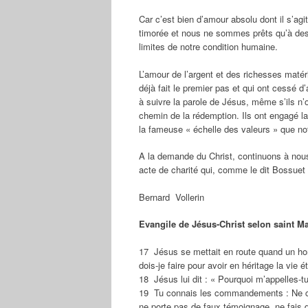
Car c’est bien d’amour absolu dont il s’ag
timorée et nous ne sommes prêts qu’à de
limites de notre condition humaine.
L’amour de l’argent et des richesses matér
déjà fait le premier pas et qui ont cessé 
à suivre la parole de Jésus, même s’ils n’
chemin de la rédemption. Ils ont engagé la 
la fameuse « échelle des valeurs » que notr
A la demande du Christ, continuons à nous 
acte de charité qui, comme le dit Bossuet «
Bernard Vollerin
Evangile de Jésus-Christ selon saint Ma
17 Jésus se mettait en route quand un ho
dois-je faire pour avoir en héritage la vie é
18 Jésus lui dit : « Pourquoi m’appelles-t
19 Tu connais les commandements : Ne c
ne porte pas de faux témoignage, ne fais d