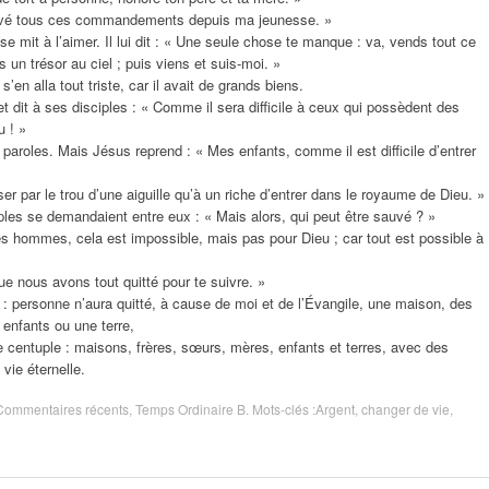
servé tous ces commandements depuis ma jeunesse. »
e mit à l’aimer. Il lui dit : « Une seule chose te manque : va, vends tout ce
 un trésor au ciel ; puis viens et suis-moi. »
en alla tout triste, car il avait de grands biens.
t dit à ses disciples : « Comme il sera difficile à ceux qui possèdent des
u ! »
 paroles. Mais Jésus reprend : « Mes enfants, comme il est difficile d’entrer
r par le trou d’une aiguille qu’à un riche d’entrer dans le royaume de Dieu. »
ples se demandaient entre eux : « Mais alors, qui peut être sauvé ? »
es hommes, cela est impossible, mais pas pour Dieu ; car tout est possible à
ue nous avons tout quitté pour te suivre. »
: personne n’aura quitté, à cause de moi et de l’Évangile, une maison, des
enfants ou une terre,
e centuple : maisons, frères, sœurs, mères, enfants et terres, avec des
vie éternelle.
Commentaires récents
,
Temps Ordinaire B
. Mots-clés :
Argent
,
changer de vie
,