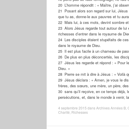
20 L’homme répondit : « Maître, j’ai ob
21 Posant alors son regard sur lui, Jésus s
que tu as, donne-le aux pauvres et tu auras
22 Mais lui, à ces mots, devint sombre et s’
23 Alors Jésus regarde tout autour de lui e
richesses d’entrer dans le royaume de Die
24 Les disciples étaient stupéfaits de ces
dans le royaume de Dieu.
25 Il est plus facile à un chameau de passe
26 De plus en plus déconcertés, les disci
27 Jésus les regarde et répond : « Pour l
Dieu. »
28 Pierre se mit à dire à Jésus : « Voilà q
29 Jésus déclara : « Amen, je vous le dis 
frères, des sœurs, une mère, un père, des 
30 sans qu’il reçoive, en ce temps déjà, l
persécutions, et, dans le monde à venir, la 
4 septembre 2015
dans
Archives Années B
,
Charité
,
Richesses