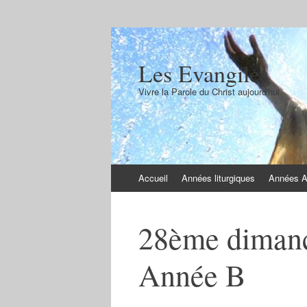
Les Evangiles
Vivre la Parole du Christ aujourd'hui
Aller
Accueil
Années liturgiques
Années 
au
contenu
28ème dimanc
Année B