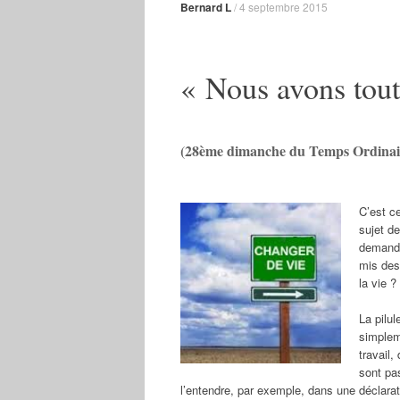
Bernard L
/
4 septembre 2015
« Nous avons tout 
(28ème dimanche du Temps Ordinair
C’est c
sujet d
demande
mis des
la vie ?
La pilu
simpleme
travail,
sont pas
l’entendre, par exemple, dans une déclar