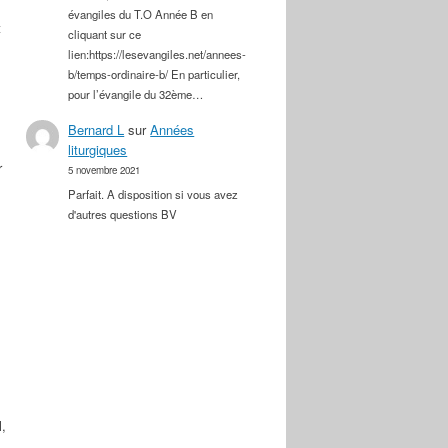
évangiles du T.O Année B en
t
cliquant sur ce
lien:https://lesevangiles.net/annees-
b/temps-ordinaire-b/ En particulier,
pour l’évangile du 32ème…
Bernard L
sur
Années
liturgiques
r
5 novembre 2021
Parfait. A disposition si vous avez
d'autres questions BV
,