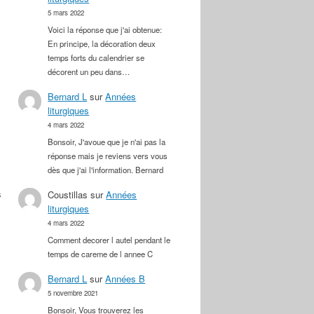
5 mars 2022
Voici la réponse que j'ai obtenue:
En principe, la décoration deux
temps forts du calendrier se
décorent un peu dans…
Bernard L
sur
Années
liturgiques
4 mars 2022
Bonsoir, J'avoue que je n'ai pas la
réponse mais je reviens vers vous
dès que j'ai l'information. Bernard
s
Coustillas
sur
Années
liturgiques
4 mars 2022
Comment decorer l autel pendant le
temps de careme de l annee C
Bernard L
sur
Années B
5 novembre 2021
Bonsoir, Vous trouverez les