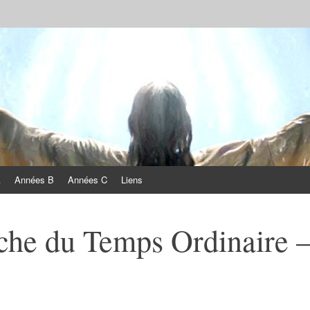
A
Années B
Années C
Liens
he du Temps Ordinaire 