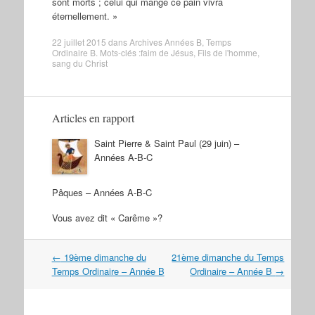
sont morts ; celui qui mange ce pain vivra
éternellement. »
22 juillet 2015
dans
Archives Années B
,
Temps
Ordinaire B
. Mots-clés :
faim de Jésus
,
Fils de l'homme
,
sang du Christ
Articles en rapport
Saint Pierre & Saint Paul (29 juin) –
Années A-B-C
Pâques – Années A-B-C
Vous avez dit « Carême »?
Navigation
←
19ème dimanche du
21ème dimanche du Temps
dans
Temps Ordinaire – Année B
Ordinaire – Année B
→
les
articles