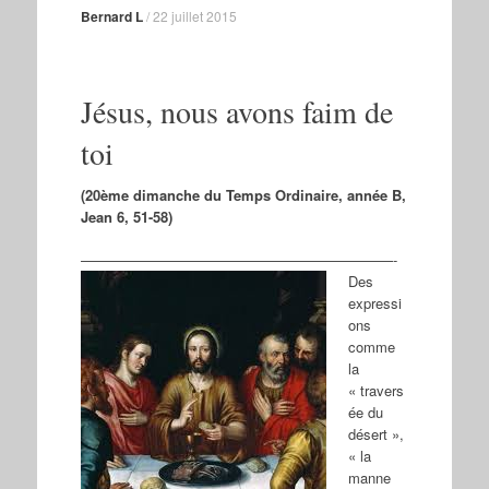
Bernard L
/
22 juillet 2015
Jésus, nous avons faim de
toi
(20ème dimanche du Temps Ordinaire, année B,
Jean 6, 51-58)
——————————————————————-
Des
expressi
ons
comme
la
« travers
ée du
désert »,
« la
manne