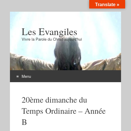
Translate »
Les Evangiles
Vivre la Parole du Christ aujourd'hui
Menu
Aller
au
20ème dimanche du
contenu
Temps Ordinaire – Année
B