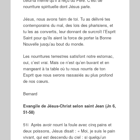
celui-là même qu’il a reçu du Père. C’est de
nourriture spirituelle dont Jésus parle.
Jésus, nous avons faim de toi. Tu as délivré tes
contemporains du mal, des lois des pharisiens, et
tu les as convertis, leur donnant de surcroît l’Esprit
Saint pour qu’ils aient la force de porter la Bonne
Nouvelle jusqu’au bout du monde.
Les nourritures terrestres satisfont notre estomac,
oui, c’est vrai. Mais ce n’est qu’en buvant et en
mangeant à ta table où tu nous nourris de ton
Esprit que nous serons rassasiés au plus profond
de nos cœurs.
Bernard
Evangile de Jésus-Christ selon saint Jean (Jn 6,
51-58)
51i Après avoir nourri la foule avec cinq pains et
deux poissons, Jésus disait : « Moi, je suis le pain
vivant, qui est descendu du ciel : si quelqu’un