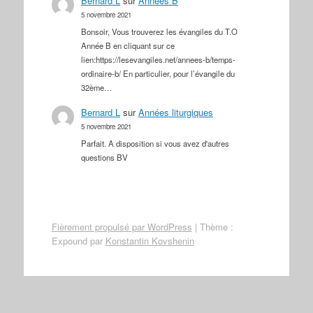
Bernard L
sur
Années B
5 novembre 2021
Bonsoir, Vous trouverez les évangiles du T.O
Année B en cliquant sur ce
lien:https://lesevangiles.net/annees-b/temps-
ordinaire-b/ En particulier, pour l’évangile du
32ème…
Bernard L
sur
Années liturgiques
5 novembre 2021
Parfait. A disposition si vous avez d'autres
questions BV
Fièrement propulsé par WordPress
|
Thème :
Expound par
Konstantin Kovshenin