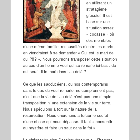
en utilisant un
stratagème
grossier. Il est
basé sur une
situation assez
« cocasse » où
des membres
d’une même famille, ressuscités d’entre les morts,
en viendraient à se demander « Qui est le mari de
qui ?!!? ». Nous pourrions transposer cette situation
au cas d’un homme veuf qui se remarie ici-bas : de
qui serait-il le mari dans l’au-delà ?
Ce que les sadducéens, ou nos contemporains
dans le cas du veuf remarié, ne comprennent pas,
c’est que la vie de l’au-delà n’est pas une simple
transposition ni une extension de la vie sur terre.
Nous spéculons à tort sur la nature de la
résurrection. Nous cherchons à forcer le secret
d’une chose qui nous dépasse. Il faut « consentir
au mystère et faire un saut dans la foi ».
Le philosophe Max Scheler* disait que « l’homme