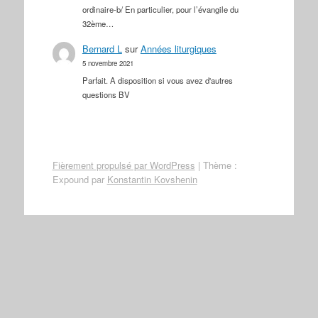
ordinaire-b/ En particulier, pour l’évangile du
32ème…
Bernard L
sur
Années liturgiques
5 novembre 2021
Parfait. A disposition si vous avez d'autres
questions BV
Fièrement propulsé par WordPress
|
Thème :
Expound par
Konstantin Kovshenin