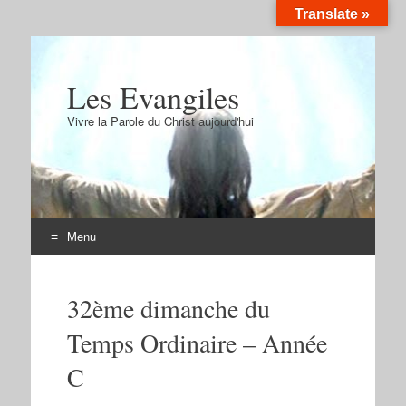
Translate »
Les Evangiles
Vivre la Parole du Christ aujourd'hui
Menu
Aller
au
32ème dimanche du
contenu
Temps Ordinaire – Année
C