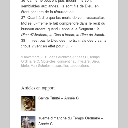
36 car ils ne peuvent plus mourir : ils sont
semblables aux anges, ils sont fils de Dieu, en
étant héritiers de la résurrection.
37 Quant à dire que les morts doivent ressusciter,
Moïse lui-même le fait comprendre dans le récit du
buisson ardent, quand il appelle le Seigneur :
le
Dieu d’Abraham, le Dieu d’Isaac, le Dieu de Jacob
.
38 Il n’est pas le Dieu des morts, mais des vivants
; tous vivent en effet pour lui. »
9 novembre 2013
dans
Archives Années C
,
Temps
Ordinaire C
. Mots-clés :
consentir au mystère
,
Dieu
,
idole
,
Max Scheler
,
ressusciter
,
sadducéens
Articles en rapport
Sainte Trinité – Année C
16ème dimanche du Temps Ordinaire –
Année C