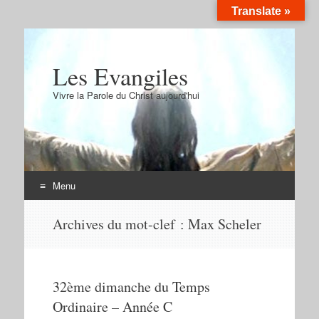
Translate »
Les Evangiles
Vivre la Parole du Christ aujourd'hui
Menu
Aller
Archives du mot-clef :
Max Scheler
au
contenu
32ème dimanche du Temps
Ordinaire – Année C