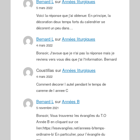
Bernard L
sur
Années liturgiques
5 mars 2022
Voici la réponse que j'ai obtenue: En principe, la
décoration deux temps forts du calendrier se
décorent un peu dans…
Bernard L
sur
Années liturgiques
4 mars 2022
Bonsoir, J'avoue que je n'ai pas la réponse mais je
reviens vers vous dès que j'ai l'information. Bernard
Coustillas
sur
Années liturgiques
4 mars 2022
Comment decorer l autel pendant le temps de
careme de l annee C
Bernard L
sur
Années B
5 novembre 2021
Bonsoir, Vous trouverez les évangiles du T.O
Année B en cliquant sur ce
lien:https://lesevangiles.net/annees-b/temps-
ordinaire-b/ En particulier, pour l’évangile du