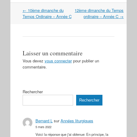
Navigation
←
10ème dimanche du
12ème dimanche du Temps
dans
Temps Ordinaire – Année C
ordinaire – Année C
→
les
articles
Laisser un commentaire
Vous devez
vous connecter
pour publier un
commentaire.
Rechercher
Rechercher
Bernard L
sur
Années liturgiques
5 mars 2022
Voici la réponse que j'ai obtenue: En principe, la