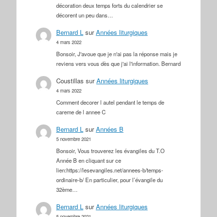
décoration deux temps forts du calendrier se
décorent un peu dans…
Bernard L
sur
Années liturgiques
4 mars 2022
Bonsoir, J'avoue que je n'ai pas la réponse mais je
reviens vers vous dès que j'ai l'information. Bernard
Coustillas
sur
Années liturgiques
4 mars 2022
Comment decorer l autel pendant le temps de
careme de l annee C
Bernard L
sur
Années B
5 novembre 2021
Bonsoir, Vous trouverez les évangiles du T.O
Année B en cliquant sur ce
lien:https://lesevangiles.net/annees-b/temps-
ordinaire-b/ En particulier, pour l’évangile du
32ème…
Bernard L
sur
Années liturgiques
5 novembre 2021