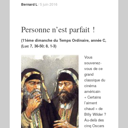
Bernard L
/
5 juin 2016
Personne n’est parfait !
(11éme dimanche du Temps Ordinaire, année C,
(Luc 7, 36-50; 8, 1-3)
Vous
souvenez-
vous de ce
grand
classique du
cinéma
américain
« Certains
l’aiment
chaud » de
Billy Wilder ?
Au-delà des
cinq Oscars