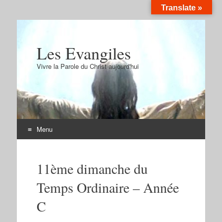
Translate »
Les Evangiles
Vivre la Parole du Christ aujourd'hui
Menu
Aller
au
11ème dimanche du
contenu
Temps Ordinaire – Année
C