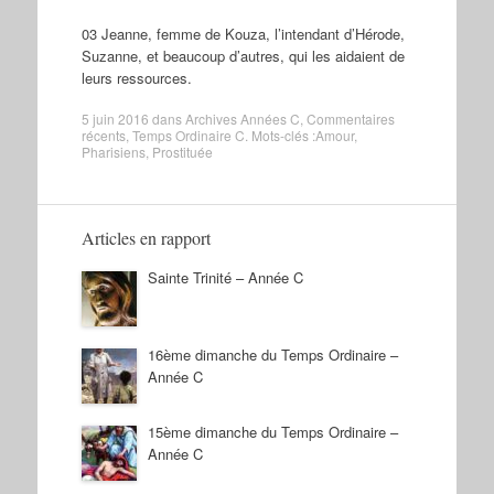
03 Jeanne, femme de Kouza, l’intendant d’Hérode,
Suzanne, et beaucoup d’autres, qui les aidaient de
leurs ressources.
5 juin 2016
dans
Archives Années C
,
Commentaires
récents
,
Temps Ordinaire C
. Mots-clés :
Amour
,
Pharisiens
,
Prostituée
Articles en rapport
Sainte Trinité – Année C
16ème dimanche du Temps Ordinaire –
Année C
15ème dimanche du Temps Ordinaire –
Année C