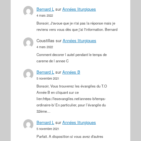
Bernard L
sur
Années liturgiques
4 mars 2022
Bonsoir, J'avoue que je n'ai pas la réponse mais je
reviens vers vous dès que j'ai l'information. Bernard
Coustillas
sur
Années liturgiques
4 mars 2022
Comment decorer l autel pendant le temps de
careme de l annee C
Bernard L
sur
Années B
5 novembre 2021
Bonsoir, Vous trouverez les évangiles du T.O
Année B en cliquant sur ce
lien:https://lesevangiles.net/annees-b/temps-
ordinaire-b/ En particulier, pour l’évangile du
32ème…
Bernard L
sur
Années liturgiques
5 novembre 2021
Parfait. A disposition si vous avez d'autres