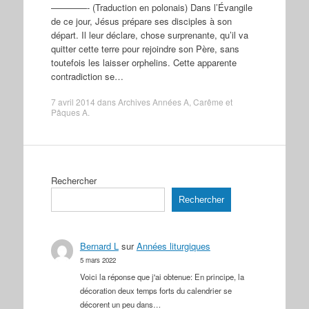
————- (Traduction en polonais) Dans l’Évangile
de ce jour, Jésus prépare ses disciples à son
départ. Il leur déclare, chose surprenante, qu’il va
quitter cette terre pour rejoindre son Père, sans
toutefois les laisser orphelins. Cette apparente
contradiction se…
7 avril 2014
dans
Archives Années A
,
Carême et
Pâques A
.
Rechercher
Rechercher
Bernard L
sur
Années liturgiques
5 mars 2022
Voici la réponse que j'ai obtenue: En principe, la
décoration deux temps forts du calendrier se
décorent un peu dans…