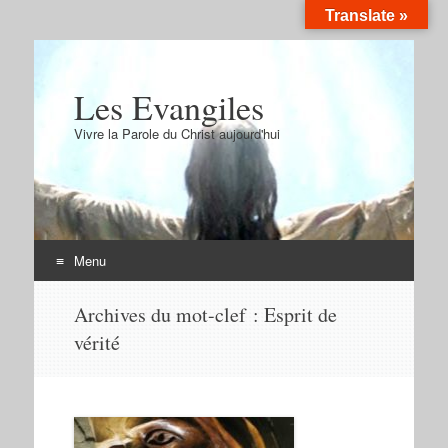
Translate »
Les Evangiles
Vivre la Parole du Christ aujourd'hui
Menu
Aller
Archives du mot-clef :
Esprit de
au
vérité
contenu