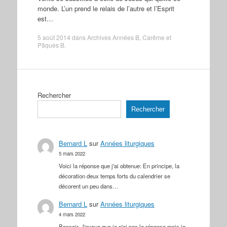
monde. L’un prend le relais de l’autre et l’Esprit
est…
5 août 2014
dans
Archives Années B
,
Carême et
Pâques B
.
Rechercher
Rechercher
Bernard L
sur
Années liturgiques
5 mars 2022
Voici la réponse que j'ai obtenue: En principe, la
décoration deux temps forts du calendrier se
décorent un peu dans…
Bernard L
sur
Années liturgiques
4 mars 2022
Bonsoir, J'avoue que je n'ai pas la réponse mais je