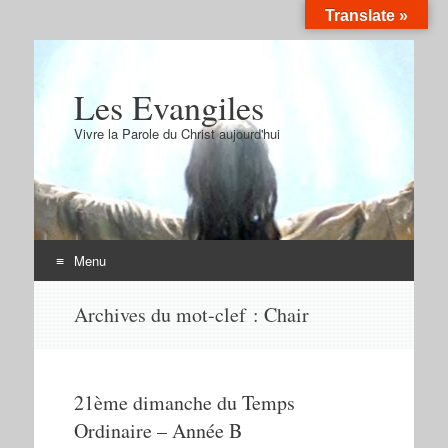
Translate »
Les Evangiles
Vivre la Parole du Christ aujourd'hui
Menu
Aller
Archives du mot-clef :
Chair
au
contenu
21ème dimanche du Temps
Ordinaire – Année B