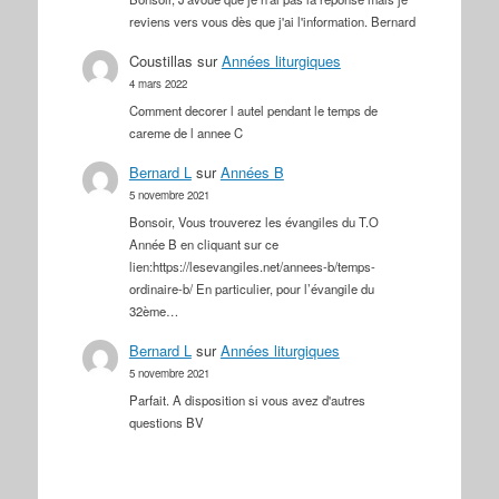
reviens vers vous dès que j'ai l'information. Bernard
Coustillas
sur
Années liturgiques
4 mars 2022
Comment decorer l autel pendant le temps de
careme de l annee C
Bernard L
sur
Années B
5 novembre 2021
Bonsoir, Vous trouverez les évangiles du T.O
Année B en cliquant sur ce
lien:https://lesevangiles.net/annees-b/temps-
ordinaire-b/ En particulier, pour l’évangile du
32ème…
Bernard L
sur
Années liturgiques
5 novembre 2021
Parfait. A disposition si vous avez d'autres
questions BV