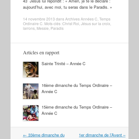
43 Jésus lui répondit : « Amen, je te le déclare :
aujourd’hui, avec moi, tu seras dans le Paradis. »
14 novembre 2013
dans
Archives Années C
,
Temps
Ordinaire C
. Mots-clés :
Christ Roi
,
Jésus sur la croix
,
larrons
,
Messie
,
Paradis
Articles en rapport
Sainte Trinité – Année C
16ème dimanche du Temps Ordinaire –
Année C
15ème dimanche du Temps Ordinaire –
Année C
Navigation
←
33ème dimanche du
1er dimanche de l’Avent –