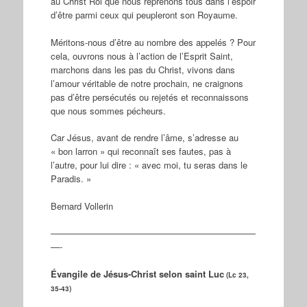
au Christ Roi que nous reprenons tous dans l’espoir
d’être parmi ceux qui peupleront son Royaume.
Méritons-nous d’être au nombre des appelés ? Pour
cela, ouvrons nous à l’action de l’Esprit Saint,
marchons dans les pas du Christ, vivons dans
l’amour véritable de notre prochain, ne craignons
pas d’être persécutés ou rejetés et reconnaissons
que nous sommes pécheurs.
Car Jésus, avant de rendre l’âme, s’adresse au
« bon larron » qui reconnaît ses fautes, pas à
l’autre, pour lui dire : « avec moi, tu seras dans le
Paradis. »
Bernard Vollerin
———————————————————————
—-
Évangile de Jésus-Christ selon saint Luc
(Lc 23,
35-43)