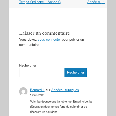
dans
Temps Ordinaire – Année C
Année A
→
les
articles
Laisser un commentaire
Vous devez
vous connecter
pour publier un
commentaire.
Rechercher
Rechercher
Bernard L
sur
Années liturgiques
5 mars 2022
Voici la réponse que j'ai obtenue: En principe, la
décoration deux temps forts du calendrier se
décorent un peu dans…