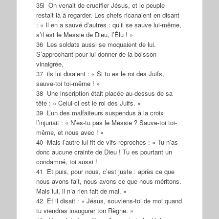
35i On venait de crucifier Jésus, et le peuple
restait là à regarder. Les chefs ricanaient en disant
: « Il en a sauvé d’autres : qu’il se sauve lui-même,
s’il est le Messie de Dieu, l’Élu ! »
36 Les soldats aussi se moquaient de lui.
S’approchant pour lui donner de la boisson
vinaigrée,
37 ils lui disaient : « Si tu es le roi des Juifs,
sauve-toi toi-même ! »
38 Une inscription était placée au-dessus de sa
tête : « Celui-ci est le roi des Juifs. »
39 L’un des malfaiteurs suspendus à la croix
l’injuriait : « N’es-tu pas le Messie ? Sauve-toi toi-
même, et nous avec ! »
40 Mais l’autre lui fit de vifs reproches : « Tu n’as
donc aucune crainte de Dieu ! Tu es pourtant un
condamné, toi aussi !
41 Et puis, pour nous, c’est juste : après ce que
nous avons fait, nous avons ce que nous méritons.
Mais lui, il n’a rien fait de mal. »
42 Et il disait : « Jésus, souviens-toi de moi quand
tu viendras inaugurer ton Règne. »