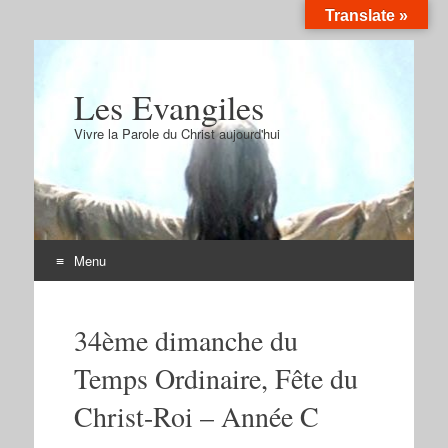
Translate »
Les Evangiles
Vivre la Parole du Christ aujourd'hui
Menu
Aller
au
34ème dimanche du
contenu
Temps Ordinaire, Fête du
Christ-Roi – Année C