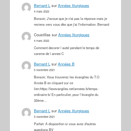
Bernard L
sur
Années liturgiques
4 mars 2022
Bonsoir, J'avoue que je n'ai pas la réponse mais je
reviens vers vous dès que j'ai l'information. Bernard
Coustillas
sur
Années liturgiques
4 mars 2022
Comment decorer l autel pendant le temps de
careme de l annee C
Bernard L
sur
Années B
5 novembre 2021
Bonsoir, Vous trouverez les évangiles du T.O
Année B en cliquant sur ce
lien:https://lesevangiles.net/annees-b/temps-
ordinaire-b/ En particulier, pour l’évangile du
32ème…
Bernard L
sur
Années liturgiques
5 novembre 2021
Parfait. A disposition si vous avez d'autres
questions BV