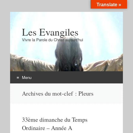
Translate »
Les Evangiles
Vivre la Parole du Christ aujourd'hui
Menu
Aller
Archives du mot-clef :
Pleurs
au
contenu
33ème dimanche du Temps
Ordinaire – Année A