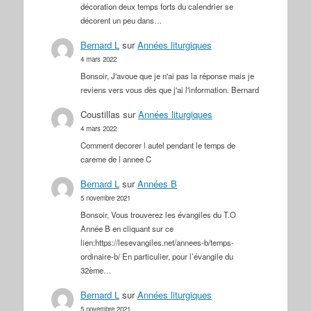
décoration deux temps forts du calendrier se
décorent un peu dans…
Bernard L
sur
Années liturgiques
4 mars 2022
Bonsoir, J'avoue que je n'ai pas la réponse mais je
reviens vers vous dès que j'ai l'information. Bernard
Coustillas
sur
Années liturgiques
4 mars 2022
Comment decorer l autel pendant le temps de
careme de l annee C
Bernard L
sur
Années B
5 novembre 2021
Bonsoir, Vous trouverez les évangiles du T.O
Année B en cliquant sur ce
lien:https://lesevangiles.net/annees-b/temps-
ordinaire-b/ En particulier, pour l’évangile du
32ème…
Bernard L
sur
Années liturgiques
5 novembre 2021