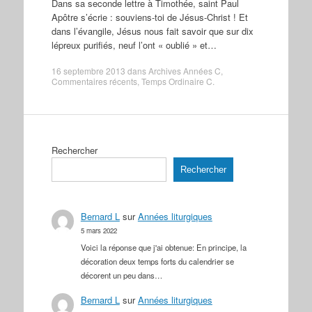
Dans sa seconde lettre à Timothée, saint Paul
Apôtre s’écrie : souviens-toi de Jésus-Christ ! Et
dans l’évangile, Jésus nous fait savoir que sur dix
lépreux purifiés, neuf l’ont « oublié » et…
16 septembre 2013
dans
Archives Années C
,
Commentaires récents
,
Temps Ordinaire C
.
Rechercher
Rechercher
Bernard L
sur
Années liturgiques
5 mars 2022
Voici la réponse que j'ai obtenue: En principe, la
décoration deux temps forts du calendrier se
décorent un peu dans…
Bernard L
sur
Années liturgiques