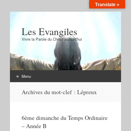
Translate »
Les Evangiles
Vivre la Parole du Christ aujourd'hui
Menu
Aller
Archives du mot-clef :
Lépreux
au
contenu
6ème dimanche du Temps Ordinaire
– Année B