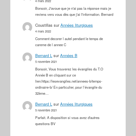
4 mars 2022
Bonsoir, J'avoue que je n'ai pas la réponse mais je
reviens vers vous dès que j'ai l'information. Bernard
Coustillas
sur
Années liturgiques
4 mars 2022
Comment decorer l autel pendant le temps de
careme de l annee C
Bernard L
sur
Années B
5 novembre 2021
Bonsoir, Vous trouverez les évangiles du T.O
Année B en cliquant sur ce
lien:https://lesevangiles.net/annees-b/temps-
ordinaire-b/ En particulier, pour l’évangile du
32ème…
Bernard L
sur
Années liturgiques
5 novembre 2021
Parfait. A disposition si vous avez d'autres
questions BV